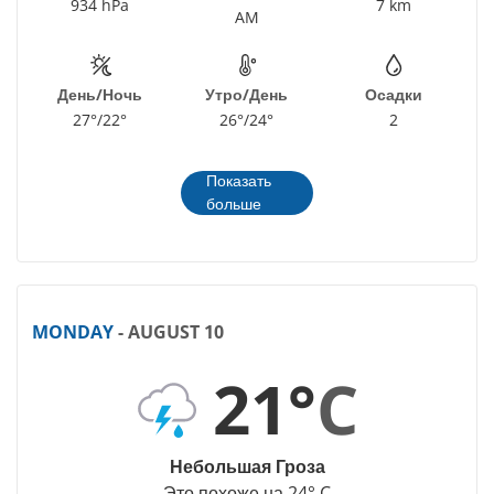
934 hPa
7 km
AM
День/Ночь
Утро/День
Осадки
27°/22°
26°/24°
2
Показать
больше
MONDAY
- AUGUST 10
21°
C
Небольшая Гроза
Это похоже на 24° C