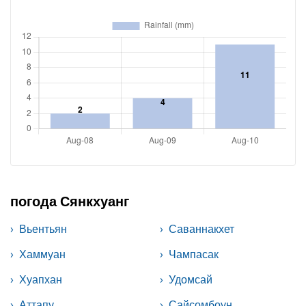
погода Сянкхуанг
Вьентьян
Саваннакхет
Хаммуан
Чампасак
Хуапхан
Удомсай
Аттапу
Сайсомбоун