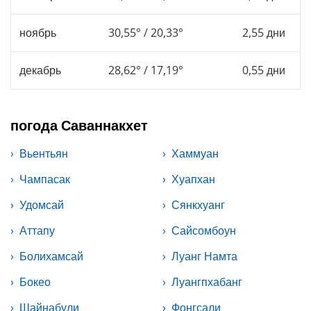
ноябрь
30,55° / 20,33°
2,55 дни
декабрь
28,62° / 17,19°
0,55 дни
погода Саваннакхет
Вьентьян
Хаммуан
Чампасак
Хуапхан
Удомсай
Сянкхуанг
Аттапу
Сайсомбоун
Болихамсай
Луанг Намта
Бокео
Луангпхабанг
Шайнабули
Фонгсали