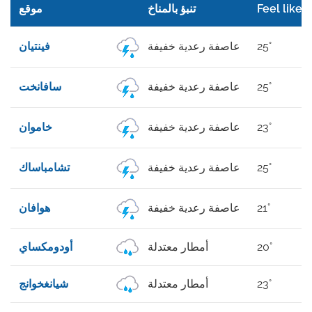
Feel like
تنبؤ بالمناخ
موقع
25°
عاصفة رعدية خفيفة
فينتيان
25°
عاصفة رعدية خفيفة
سافانخت
23°
عاصفة رعدية خفيفة
خاموان
25°
عاصفة رعدية خفيفة
تشامباساك
21°
عاصفة رعدية خفيفة
هوافان
20°
أمطار معتدلة
أودومكساي
23°
أمطار معتدلة
شيانغخوانج