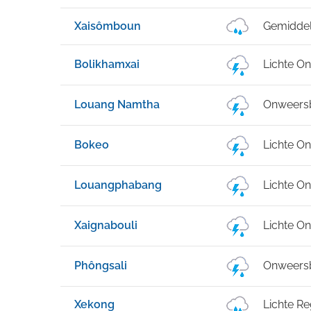
Xaisômboun
Gemidde
Bolikhamxai
Lichte O
Louang Namtha
Onweersb
Bokeo
Lichte O
Louangphabang
Lichte O
Xaignabouli
Lichte O
Phôngsali
Onweersb
Xekong
Lichte R