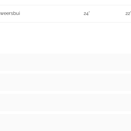
nweersbui
24°
22