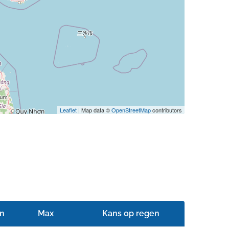
Leaflet
| Map data ©
OpenStreetMap
contributors
n
Max
Kans op regen