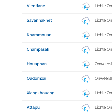
Vientiane
Lichte O
Savannakhet
Lichte O
Khammouan
Lichte O
Champasak
Lichte O
Houaphan
Onweersb
Oudômxai
Onweersb
Xiangkhouang
Lichte O
Attapu
Lichte O