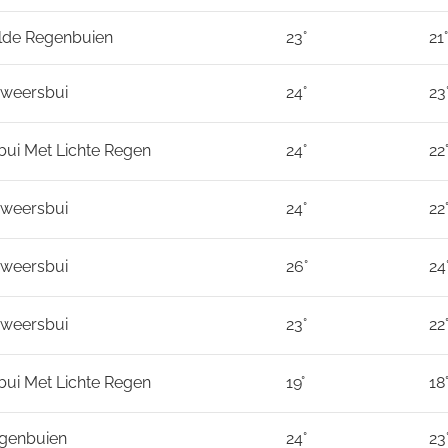
lde Regenbuien
23°
21°
nweersbui
24°
23
ui Met Lichte Regen
24°
22
nweersbui
24°
22
nweersbui
26°
24
nweersbui
23°
22
ui Met Lichte Regen
19°
18
egenbuien
24°
23