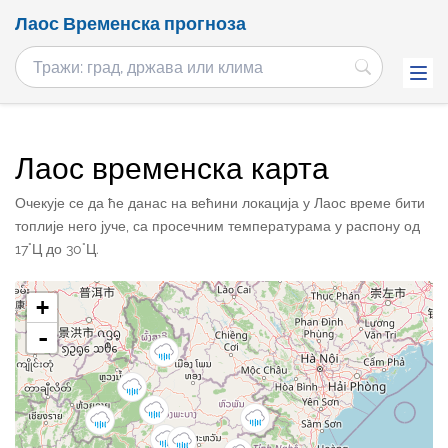
Лаос Временска прогноза
Лаос временска карта
Очекује се да ће данас на већини локација у Лаос време бити
топлије него јуче, са просечним температурама у распону од
17°Ц до 30°Ц.
+
-