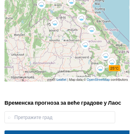
25°C
Leaflet
| Map data ©
OpenStreetMap
contributors
Временска прогноза за веће градове у Лаос