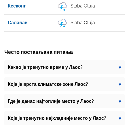
Ксеконг
Slaba Oluja
Салаван
Slaba Oluja
Често постављана питања
Какво је тренутно време у Лаос?
Која је врста климатске зоне Лаос?
Где је данас најтоплије место у Лаос?
Које је тренутно најхладније место у Лаос?