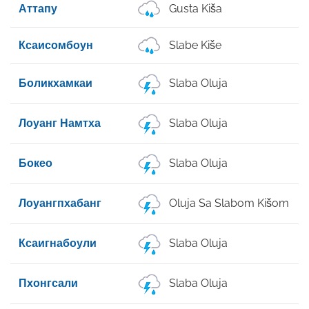
Аттапу
Gusta Kiša
Ксаисомбоун
Slabe Kiše
Боликхамкаи
Slaba Oluja
Лоуанг Намтха
Slaba Oluja
Бокео
Slaba Oluja
Лоуангпхабанг
Oluja Sa Slabom Kišom
Ксаигнабоули
Slaba Oluja
Пхонгсали
Slaba Oluja