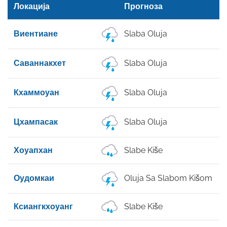
Локација
Прогноза
Виентиане
Slaba Oluja
Саваннакхет
Slaba Oluja
Кхаммоуан
Slaba Oluja
Цхампасак
Slaba Oluja
Хоуапхан
Slabe Kiše
Оудомкаи
Oluja Sa Slabom Kišom
Ксиангкхоуанг
Slabe Kiše