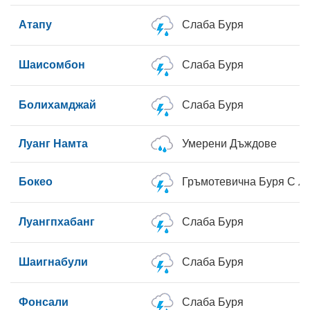
Атапу
Слаба Буря
Шаисомбон
Слаба Буря
Болихамджай
Слаба Буря
Луанг Намта
Умерени Дъждове
Бокео
Гръмотевична Буря С Л
Луангпхабанг
Слаба Буря
Шаигнабули
Слаба Буря
Фонсали
Слаба Буря