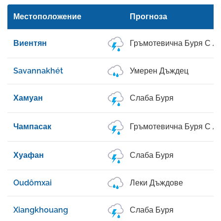
Местоположение
Прогноза
Виентян
Гръмотевична Буря С Л
Savannakhét
Умерен Дъждец
Хамуан
Слаба Буря
Чампасак
Гръмотевична Буря С Л
Хуафан
Слаба Буря
Oudômxai
Леки Дъждове
Xiangkhouang
Слаба Буря