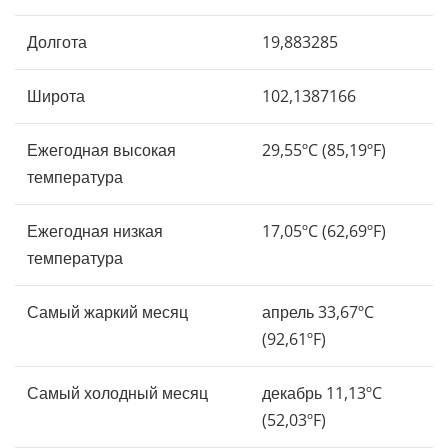
Долгота
19,883285
Широта
102,1387166
Ежегодная высокая
29,55ºC (85,19ºF)
температура
Ежегодная низкая
17,05ºC (62,69ºF)
температура
Самый жаркий месяц
апрель 33,67ºC
(92,61ºF)
Самый холодный месяц
декабрь 11,13ºC
(52,03ºF)