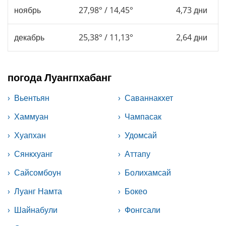
ноябрь
27,98° / 14,45°
4,73 дни
декабрь
25,38° / 11,13°
2,64 дни
погода Луангпхабанг
Вьентьян
Саваннакхет
Хаммуан
Чампасак
Хуапхан
Удомсай
Сянкхуанг
Аттапу
Сайсомбоун
Болихамсай
Луанг Намта
Бокео
Шайнабули
Фонгсали