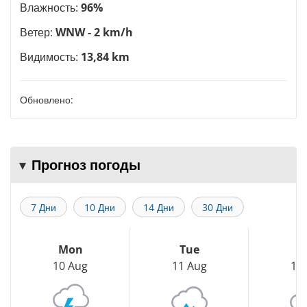
Влажность:
96%
Ветер:
WNW - 2 km/h
Видимость:
13,84 km
Обновлено:
Прогноз погоды
7 Дни
10 Дни
14 Дни
30 Дни
Mon
Tue
W
10 Aug
11 Aug
12