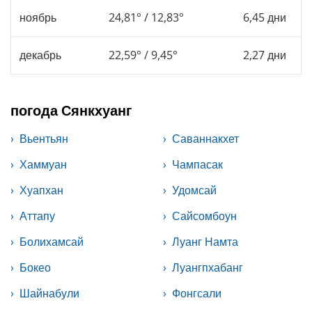
ноябрь
24,81° / 12,83°
6,45 дни
декабрь
22,59° / 9,45°
2,27 дни
погода Сянкхуанг
Вьентьян
Саваннакхет
Хаммуан
Чампасак
Хуапхан
Удомсай
Аттапу
Сайсомбоун
Болихамсай
Луанг Намта
Бокео
Луангпхабанг
Шайнабули
Фонгсали