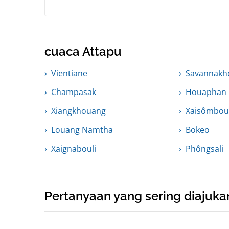
cuaca Attapu
Vientiane
Savannakh
Champasak
Houaphan
Xiangkhouang
Xaisômbo
Louang Namtha
Bokeo
Xaignabouli
Phôngsali
Pertanyaan yang sering diajuka