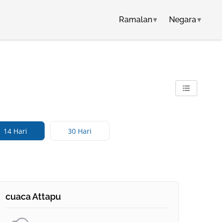
Ramalan
▾
Negara
▾
14 Hari
30 Hari
cuaca Attapu