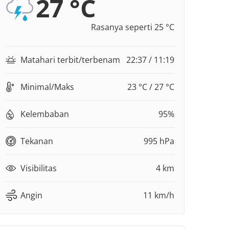
27 °C
Rasanya seperti 25 °C
Matahari terbit/terbenam
22:37 / 11:19
Minimal/Maks
23 °C / 27 °C
Kelembaban
95%
Tekanan
995 hPa
Visibilitas
4 km
Angin
11 km/h