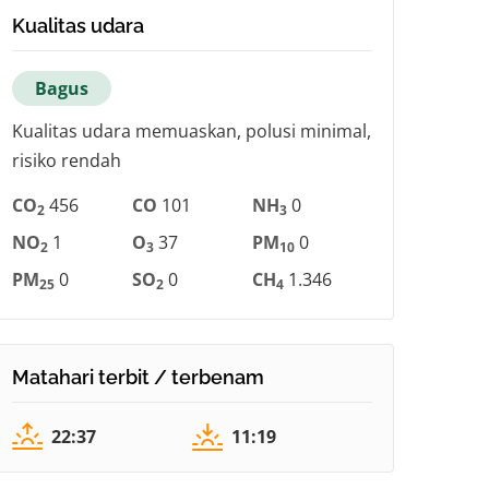
Kualitas udara
Bagus
Kualitas udara memuaskan, polusi minimal,
risiko rendah
CO
456
CO
101
NH
0
2
3
NO
1
O
37
PM
0
2
3
10
PM
0
SO
0
CH
1.346
25
2
4
Matahari terbit / terbenam
22:37
11:19