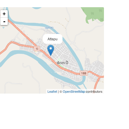
+
-
Attapu
Leaflet
| ©
OpenStreetMap
contributors