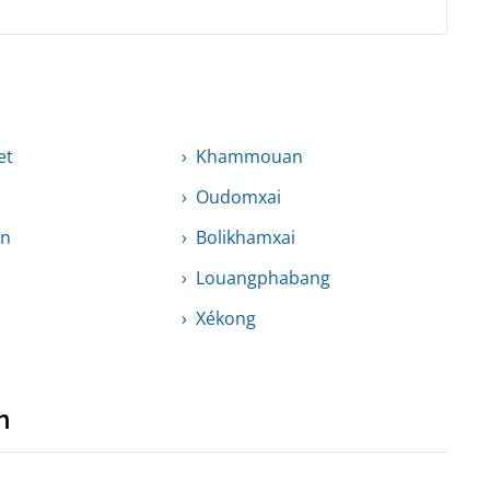
et
Khammouan
Oudomxai
un
Bolikhamxai
Louangphabang
Xékong
n