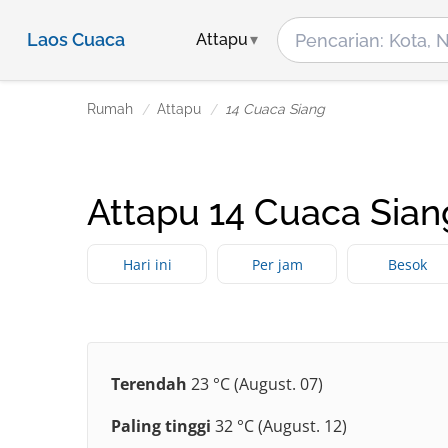
Laos Cuaca
Attapu
Rumah
Attapu
14 Cuaca Siang
Attapu 14 Cuaca Sian
Hari ini
Per jam
Besok
Terendah
23 °C (August. 07)
Paling tinggi
32 °C (August. 12)