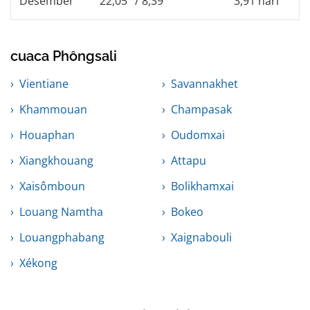
Desember
22,05° / 8,39°
3,91 hari
cuaca Phôngsali
Vientiane
Savannakhet
Khammouan
Champasak
Houaphan
Oudomxai
Xiangkhouang
Attapu
Xaisômboun
Bolikhamxai
Louang Namtha
Bokeo
Louangphabang
Xaignabouli
Xékong