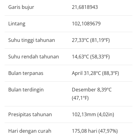
Garis bujur
21,6818943
Lintang
102,1089679
Suhu tinggi tahunan
27,33ºC (81,19ºF)
Suhu rendah tahunan
14,63ºC (58,33ºF)
Bulan terpanas
April 31,28ºC (88,3ºF)
Bulan terdingin
Desember 8,39ºC
(47,1ºF)
Presipitas tahunan
102,13mm (4,02in)
Hari dengan curah
175,08 hari (47,97%)