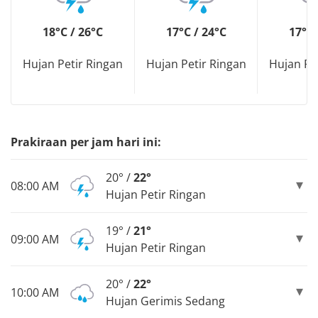
18°C / 26°C
17°C / 24°C
17°C 
Hujan Petir Ringan
Hujan Petir Ringan
Hujan Pe
Prakiraan per jam hari ini:
20° /
22°
08:00 AM
Hujan Petir Ringan
19° /
21°
09:00 AM
Hujan Petir Ringan
20° /
22°
10:00 AM
Hujan Gerimis Sedang