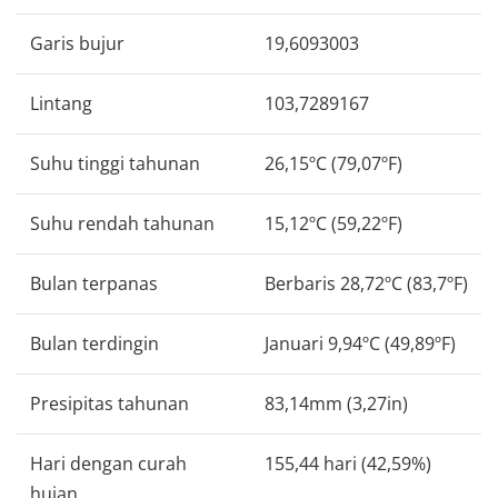
Garis bujur
19,6093003
Lintang
103,7289167
Suhu tinggi tahunan
26,15ºC (79,07ºF)
Suhu rendah tahunan
15,12ºC (59,22ºF)
Bulan terpanas
Berbaris 28,72ºC (83,7ºF)
Bulan terdingin
Januari 9,94ºC (49,89ºF)
Presipitas tahunan
83,14mm (3,27in)
Hari dengan curah
155,44 hari (42,59%)
hujan