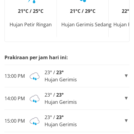
21°C / 25°C
21°C / 29°C
22°C 
Hujan Petir Ringan
Hujan Gerimis Sedang
Hujan Pe
Prakiraan per jam hari ini:
23° /
23°
13:00 PM
Hujan Gerimis
23° /
23°
14:00 PM
Hujan Gerimis
23° /
23°
15:00 PM
Hujan Gerimis