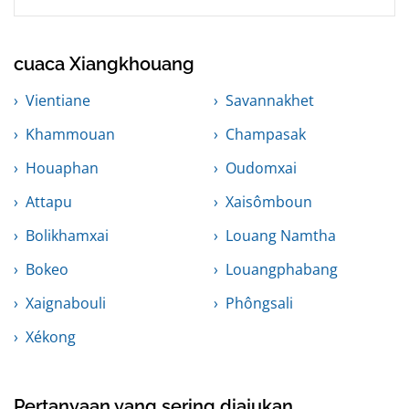
cuaca Xiangkhouang
Vientiane
Savannakhet
Khammouan
Champasak
Houaphan
Oudomxai
Attapu
Xaisômboun
Bolikhamxai
Louang Namtha
Bokeo
Louangphabang
Xaignabouli
Phôngsali
Xékong
Pertanyaan yang sering diajukan