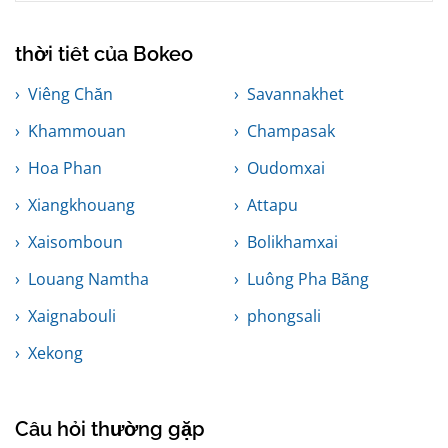
thời tiết của Bokeo
Viêng Chăn
Savannakhet
Khammouan
Champasak
Hoa Phan
Oudomxai
Xiangkhouang
Attapu
Xaisomboun
Bolikhamxai
Louang Namtha
Luông Pha Băng
Xaignabouli
phongsali
Xekong
Câu hỏi thường gặp