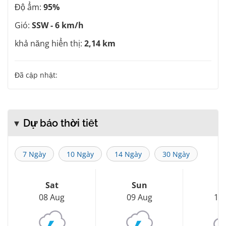
Độ ẩm:
95%
Gió:
SSW - 6 km/h
khả năng hiển thị:
2,14 km
Đã cập nhật:
Dự báo thời tiết
7 Ngày
10 Ngày
14 Ngày
30 Ngày
Sat
Sun
M
08 Aug
09 Aug
10