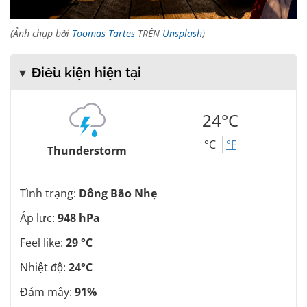
(Ảnh chụp bởi
Toomas Tartes
TRÊN
Unsplash
)
Điều kiện hiện tại
24°C
°C
°F
Thunderstorm
Tình trạng:
Dông Bão Nhẹ
Áp lực:
948 hPa
Feel like:
29 °C
Nhiệt độ:
24°C
Đám mây:
91%