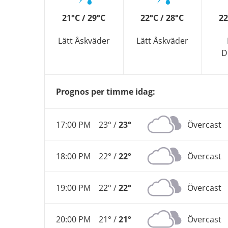
21°C / 29°C
22°C / 28°C
22
Lätt Åskväder
Lätt Åskväder
D
Prognos per timme idag:
17:00 PM
23° /
23°
Övercast
18:00 PM
22° /
22°
Övercast
19:00 PM
22° /
22°
Övercast
20:00 PM
21° /
21°
Övercast