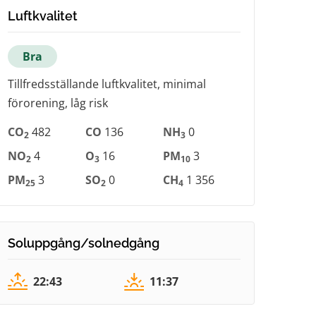
Luftkvalitet
Bra
Tillfredsställande luftkvalitet, minimal
förorening, låg risk
CO
482
CO
136
NH
0
2
3
NO
4
O
16
PM
3
2
3
10
PM
3
SO
0
CH
1 356
25
2
4
Soluppgång/solnedgång
22:43
11:37