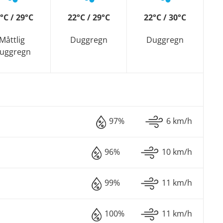
°C / 29°C
22°C / 29°C
22°C / 30°C
Måttlig
Duggregn
Duggregn
uggregn
97%
6 km/h
96%
10 km/h
99%
11 km/h
100%
11 km/h