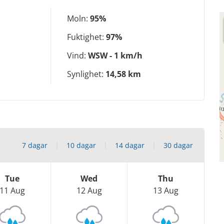
Moln:
95%
Fuktighet:
97%
Vind:
WSW - 1 km/h
Synlighet:
14,58 km
7 dagar
10 dagar
14 dagar
30 dagar
Tue
Wed
Thu
11 Aug
12 Aug
13 Aug