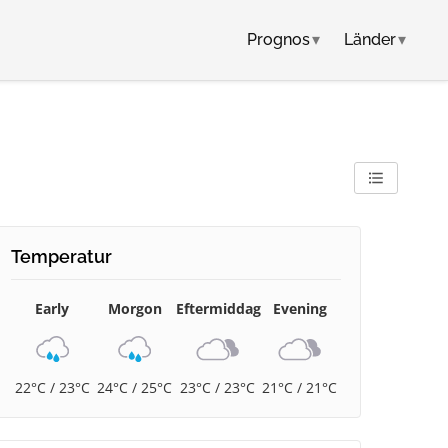
Prognos
▾
Länder
▾
Temperatur
Early
Morgon
Eftermiddag
Evening
22°C / 23°C
24°C / 25°C
23°C / 23°C
21°C / 21°C