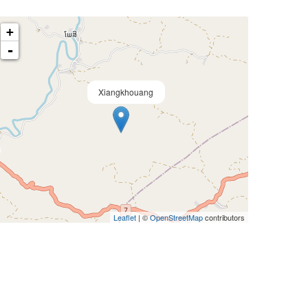
+
-
Xiangkhouang
Leaflet
| ©
OpenStreetMap
contributors