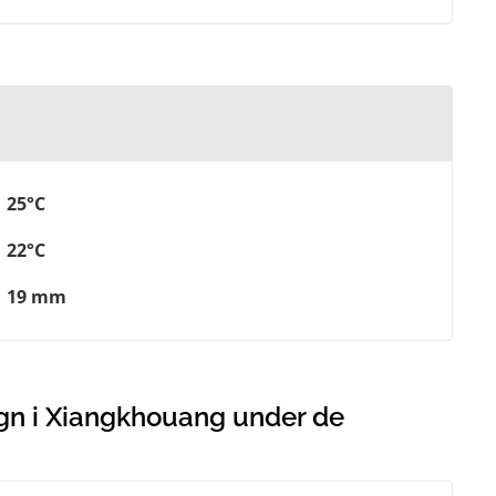
25°C
22°C
19 mm
egn i Xiangkhouang under de