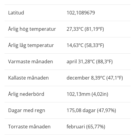
Latitud
102,1089679
Årlig hög temperatur
27,33ºC (81,19ºF)
Årlig låg temperatur
14,63ºC (58,33ºF)
Varmaste månaden
april 31,28ºC (88,3ºF)
Kallaste månaden
december 8,39ºC (47,1ºF)
Årlig nederbörd
102,13mm (4,02in)
Dagar med regn
175,08 dagar (47,97%)
Torraste månaden
februari (65,77%)