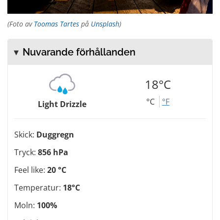
(Foto av
Toomas Tartes
på
Unsplash
)
Nuvarande förhållanden
18°C
°C
°F
Light Drizzle
Skick:
Duggregn
Tryck:
856 hPa
Feel like:
20 °C
Temperatur:
18°C
Moln:
100%