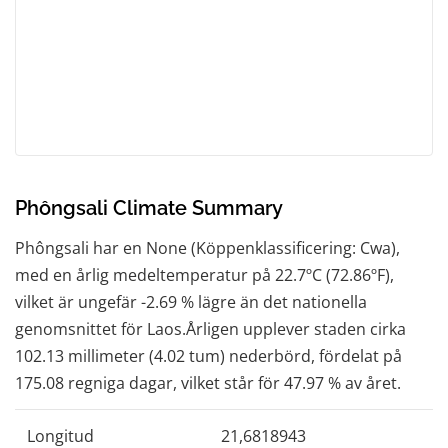
Phôngsali Climate Summary
Phôngsali har en None (Köppenklassificering: Cwa),
med en årlig medeltemperatur på 22.7ºC (72.86ºF),
vilket är ungefär -2.69 % lägre än det nationella
genomsnittet för Laos.Årligen upplever staden cirka
102.13 millimeter (4.02 tum) nederbörd, fördelat på
175.08 regniga dagar, vilket står för 47.97 % av året.
Longitud
21,6818943