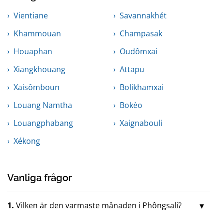
Vientiane
Savannakhét
Khammouan
Champasak
Houaphan
Oudômxai
Xiangkhouang
Attapu
Xaisômboun
Bolikhamxai
Louang Namtha
Bokèo
Louangphabang
Xaignabouli
Xékong
Vanliga frågor
1.
Vilken är den varmaste månaden i Phôngsali?