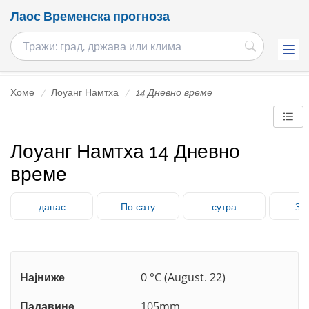
Лаос Временска прогноза
Хоме
Лоуанг Намтха
14 Дневно време
Лоуанг Намтха 14 Дневно
време
данас
По сату
сутра
3 
Најниже
0 °C (August. 22)
Падавине
105mm