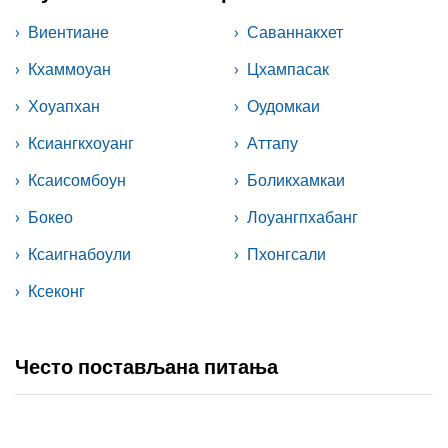
Виентиане
Саваннакхет
Кхаммоуан
Цхампасак
Хоуапхан
Оудомкаи
Ксиангкхоуанг
Аттапу
Ксаисомбоун
Боликхамкаи
Бокео
Лоуангпхабанг
Ксаигнабоули
Пхонгсали
Ксеконг
Често постављана питања