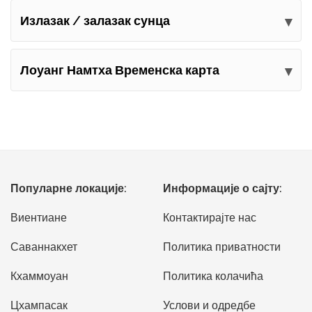
Излазак / залазак сунца
Лоуанг Намтха Временска карта
Популарне локације:
Информације о сајту:
Виентиане
Контактирајте нас
Саваннакхет
Политика приватности
Кхаммоуан
Политика колачића
Цхампасак
Услови и одредбе