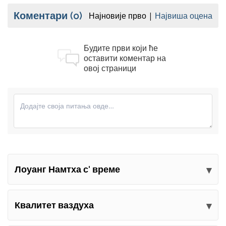
Коментари
(0)
Најновије прво
Највиша оцена
Будите први који ће
оставити коментар на
овој страници
Лоуанг Намтха с' време
Пошаљите своје коментаре
Квалитет ваздуха