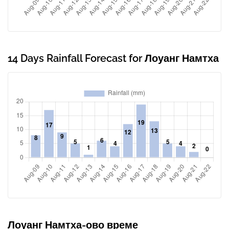
14 Days Rainfall Forecast for Лоуанг Намтха
Лоуанг Намтха-ово време