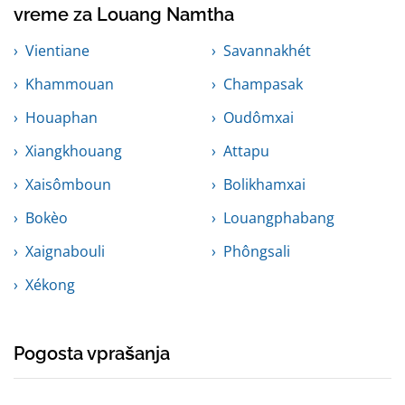
vreme za Louang Namtha
Vientiane
Savannakhét
Khammouan
Champasak
Houaphan
Oudômxai
Xiangkhouang
Attapu
Xaisômboun
Bolikhamxai
Bokèo
Louangphabang
Xaignabouli
Phôngsali
Xékong
Pogosta vprašanja