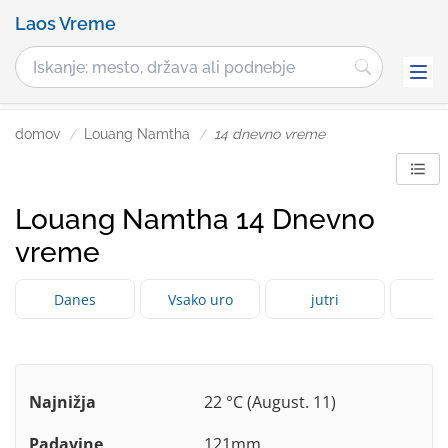
Laos Vreme
domov
Louang Namtha
14 dnevno vreme
Louang Namtha 14 Dnevno
vreme
Danes
Vsako uro
jutri
3 
Najnižja
22 °C (August. 11)
Padavine
121mm