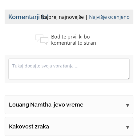
Komentarji
(0)
Najprej najnovejše
Najvišje ocenjeno
Bodite prvi, ki bo
komentiral to stran
Louang Namtha-jevo vreme
Oddajte svoje komentarje
Kakovost zraka