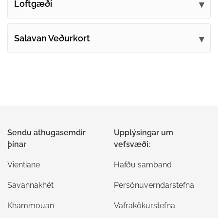
Loftgæði
Salavan Veðurkort
Sendu athugasemdir
Upplýsingar um
þínar
vefsvæði:
Vientiane
Hafðu samband
Savannakhét
Persónuverndarstefna
Khammouan
Vafrakökurstefna