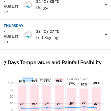
-
24 °C / 30 °C
AUGUST
Dugga
12
THURSDAY
-
23 °C / 27 °C
AUGUST
Létt Rigning
13
7 Days Temperature and Rainfall Posibility