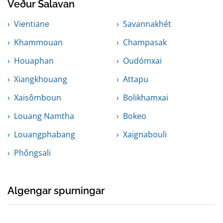
Veður Salavan
Vientiane
Savannakhét
Khammouan
Champasak
Houaphan
Oudómxai
Xiangkhouang
Attapu
Xaisômboun
Bolikhamxai
Louang Namtha
Bokeo
Louangphabang
Xaignabouli
Phôngsali
Algengar spurningar