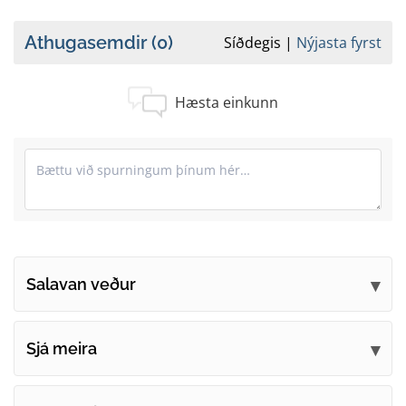
Athugasemdir
(0)
Síðdegis
Nýjasta fyrst
Hæsta einkunn
Salavan veður
Vertu fyrstur til að tjá sig um þessa síðu
Sjá meira