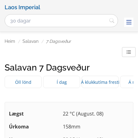
Laos Imperial
Heim
Salavan
7 Dagsveður
Salavan 7 Dagsveður
Öll lönd
Í dag
Á klukkutíma fresti
Á m
Lægst
22 °C (August. 08)
Úrkoma
158mm