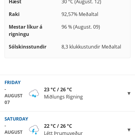
Hæst
30 °C (August. 12)
Raki
92,57% Meðaltal
Mestar líkur á
96 % (August. 09)
rigningu
Sólskinsstundir
8,3 klukkustundir Meðaltal
FRIDAY
-
23 °C / 26 °C
AUGUST
Miðlungs Rigning
07
SATURDAY
-
22 °C / 26 °C
AUGUST
Létt Þrumuveður