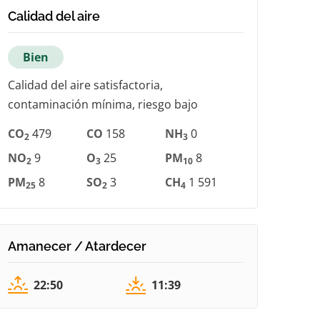
Calidad del aire
Bien
Calidad del aire satisfactoria,
contaminación mínima, riesgo bajo
CO
479
CO
158
NH
0
2
3
NO
9
O
25
PM
8
2
3
10
PM
8
SO
3
CH
1 591
25
2
4
Amanecer / Atardecer
22:50
11:39