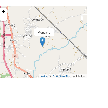
+
-
Vientiane
Leaflet
| ©
OpenStreetMap
contributors