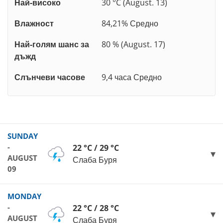
Най-високо
30 °C (August. 13)
Влажност
84,21% Средно
Най-голям шанс за
80 % (August. 17)
дъжд
Слънчеви часове
9,4 часа Средно
SUNDAY
-
22 °C / 29 °C
AUGUST
Слаба Буря
09
MONDAY
-
22 °C / 28 °C
AUGUST
Слаба Буря