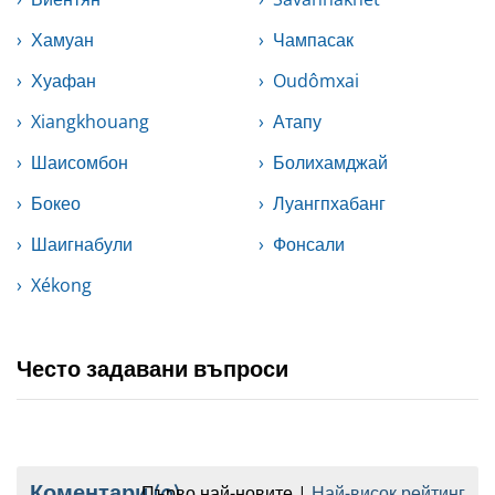
Хамуан
Чампасак
Хуафан
Oudômxai
Xiangkhouang
Атапу
Шаисомбон
Болихамджай
Бокео
Луангпхабанг
Шаигнабули
Фонсали
Xékong
Често задавани въпроси
Коментари
(0)
Първо най-новите
Най-висок рейтинг