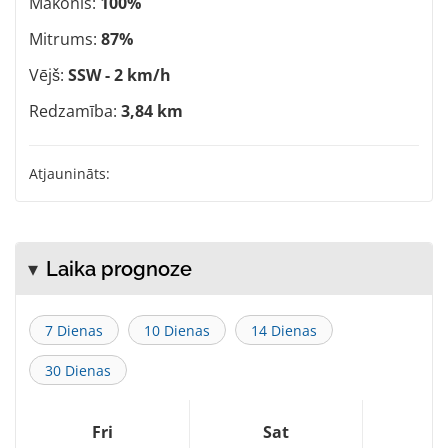
Mākonis:
100%
Mitrums:
87%
Vējš:
SSW - 2 km/h
Redzamība:
3,84 km
Atjaunināts:
Laika prognoze
7 Dienas
10 Dienas
14 Dienas
30 Dienas
Fri
Sat
S