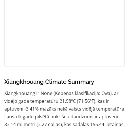
Xiangkhouang Climate Summary
Xiangkhouang ir None (Kēpenas klasifikācija: Cwa), ar
vidējo gada temperatūru 21.98ºC (71.56ºF), kas ir
aptuveni -3.41% mazāks nekā valsts vidējā temperatūra
Laosa.Ik gadu pilsētā nokrišņu daudzums ir aptuveni
83.14 milmetri (3.27 collas), kas sadalās 155.44 lietainās