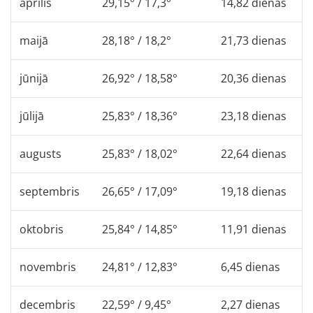
aprīlis
29,15° / 17,3°
14,82 dienas
maijā
28,18° / 18,2°
21,73 dienas
jūnijā
26,92° / 18,58°
20,36 dienas
jūlijā
25,83° / 18,36°
23,18 dienas
augusts
25,83° / 18,02°
22,64 dienas
septembris
26,65° / 17,09°
19,18 dienas
oktobris
25,84° / 14,85°
11,91 dienas
novembris
24,81° / 12,83°
6,45 dienas
decembris
22,59° / 9,45°
2,27 dienas