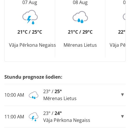
07 Aug
08 Aug
09
21°C / 25°C
21°C / 29°C
22°C 
Vāja Pērkona Negaiss
Mērenas Lietus
Vāja Pēr
Stundu prognoze šodien:
23° /
25°
10:00 AM
Mērenas Lietus
23° /
24°
11:00 AM
Vāja Pērkona Negaiss