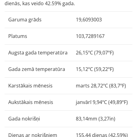
dienās, kas veido 42.59% gada.
Garuma grāds
19,6093003
Platums
103,7289167
Augsta gada temperatūra
26,15ºC (79,07ºF)
Gada zemā temperatūra
15,12ºC (59,22ºF)
Karstākais mēnesis
marts 28,72ºC (83,7ºF)
Aukstākais mēnesis
janvārī 9,94ºC (49,89ºF)
Gada nokrišņi
83,14mm (3,27in)
Dienas ar nokrišņiem
155,44 dienas (42,59%)