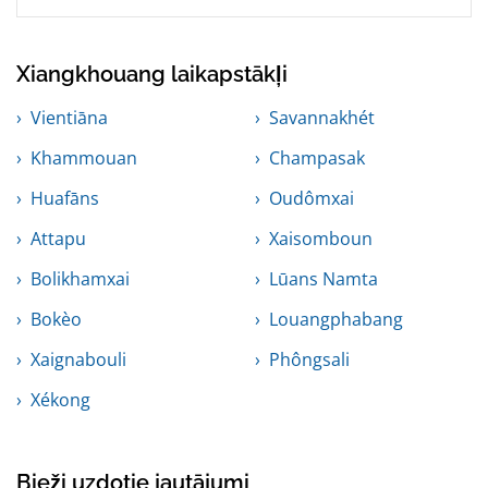
Xiangkhouang laikapstākļi
Vientiāna
Savannakhét
Khammouan
Champasak
Huafāns
Oudômxai
Attapu
Xaisomboun
Bolikhamxai
Lūans Namta
Bokèo
Louangphabang
Xaignabouli
Phôngsali
Xékong
Bieži uzdotie jautājumi