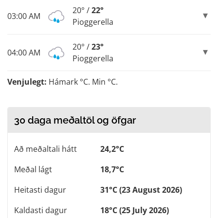
20° /
22°
03:00 AM
Pioggerella
20° /
23°
04:00 AM
Pioggerella
Venjulegt:
Hámark °C. Min °C.
30 daga meðaltöl og öfgar
Að meðaltali hátt
24,2°C
Meðal lágt
18,7°C
Heitasti dagur
31°C (23 August 2026)
Kaldasti dagur
18°C (25 July 2026)