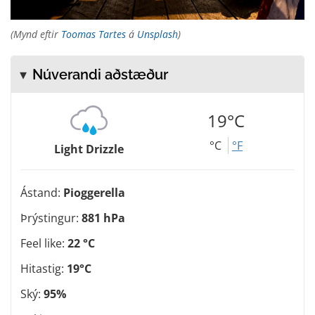
(Mynd eftir
Toomas Tartes
á
Unsplash
)
Núverandi aðstæður
19°C
°C
°F
Light Drizzle
Ástand:
Pioggerella
Þrýstingur:
881 hPa
Feel like:
22 °C
Hitastig:
19°C
Ský:
95%