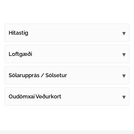
Hitastig
Loftgæði
Sólarupprás / Sólsetur
Oudômxai Veðurkort