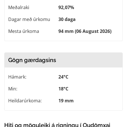
Meðalraki
92,07%
Dagar með úrkomu
30 daga
Mesta úrkoma
94 mm (06 August 2026)
Gögn gærdagsins
Hámark:
24°C
Min:
18°C
Heildarúrkoma:
19 mm
Hiti og möguleiki á rigningu í Oudômxai