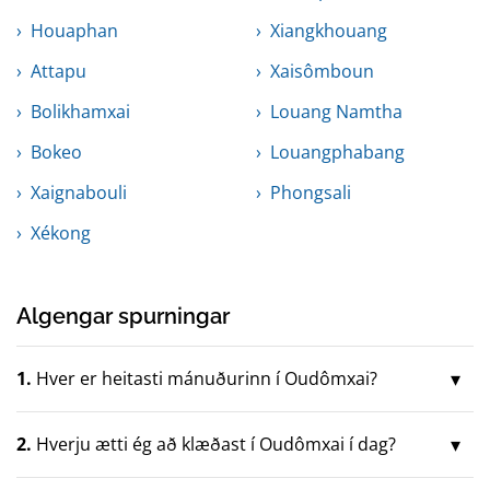
Houaphan
Xiangkhouang
Attapu
Xaisômboun
Bolikhamxai
Louang Namtha
Bokeo
Louangphabang
Xaignabouli
Phongsali
Xékong
Algengar spurningar
1.
Hver er heitasti mánuðurinn í Oudômxai?
2.
Hverju ætti ég að klæðast í Oudômxai í dag?