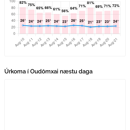
Úrkoma í Oudômxai næstu daga