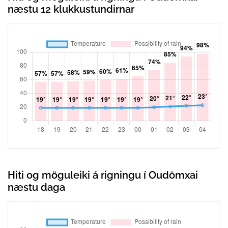
næstu 12 klukkustundirnar
Hiti og möguleiki á rigningu í Oudômxai
næstu daga