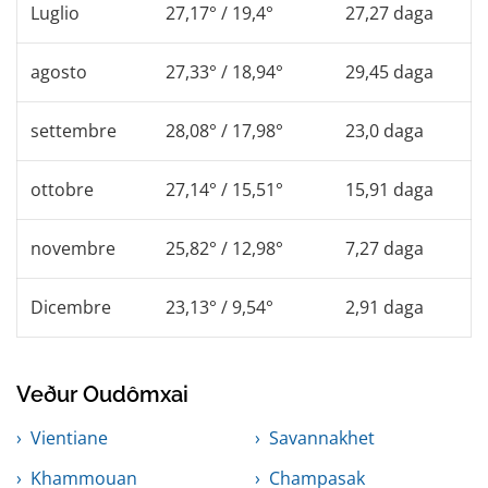
Luglio
27,17° / 19,4°
27,27 daga
agosto
27,33° / 18,94°
29,45 daga
settembre
28,08° / 17,98°
23,0 daga
ottobre
27,14° / 15,51°
15,91 daga
novembre
25,82° / 12,98°
7,27 daga
Dicembre
23,13° / 9,54°
2,91 daga
Veður Oudômxai
Vientiane
Savannakhet
Khammouan
Champasak