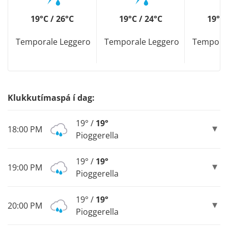
19°C / 26°C
19°C / 24°C
19°C 
Temporale Leggero
Temporale Leggero
Temporal
Klukkutímaspá í dag:
19° /
19°
18:00 PM
Pioggerella
19° /
19°
19:00 PM
Pioggerella
19° /
19°
20:00 PM
Pioggerella