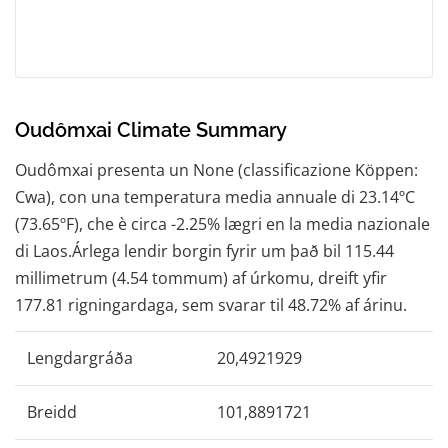
Oudômxai Climate Summary
Oudômxai presenta un None (classificazione Köppen:
Cwa), con una temperatura media annuale di 23.14ºC
(73.65ºF), che è circa -2.25% lægri en la media nazionale
di Laos.Árlega lendir borgin fyrir um það bil 115.44
millimetrum (4.54 tommum) af úrkomu, dreift yfir
177.81 rigningardaga, sem svarar til 48.72% af árinu.
Lengdargráða
20,4921929
Breidd
101,8891721