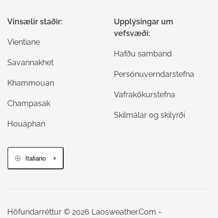
Vinsælir staðir:
Upplýsingar um
vefsvæði:
Vientiane
Hafðu samband
Savannakhet
Persónuverndarstefna
Khammouan
Vafrakökurstefna
Champasak
Skilmálar og skilyrði
Houaphan
Italiano
Höfundarréttur © 2026 Laosweather.Com -