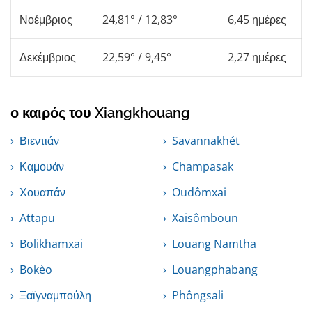
Νοέμβριος
24,81° / 12,83°
6,45 ημέρες
Δεκέμβριος
22,59° / 9,45°
2,27 ημέρες
ο καιρός του Xiangkhouang
Βιεντιάν
Savannakhét
Καμουάν
Champasak
Χουαπάν
Oudômxai
Attapu
Xaisômboun
Bolikhamxai
Louang Namtha
Bokèo
Louangphabang
Ξαϊγναμπούλη
Phôngsali