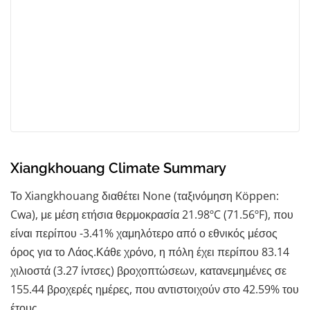
Xiangkhouang Climate Summary
Το Xiangkhouang διαθέτει None (ταξινόμηση Köppen:
Cwa), με μέση ετήσια θερμοκρασία 21.98ºC (71.56ºF), που
είναι περίπου -3.41% χαμηλότερο από ο εθνικός μέσος
όρος για το Λάος.Κάθε χρόνο, η πόλη έχει περίπου 83.14
χιλιοστά (3.27 ίντσες) βροχοπτώσεων, κατανεμημένες σε
155.44 βροχερές ημέρες, που αντιστοιχούν στο 42.59% του
έτους.