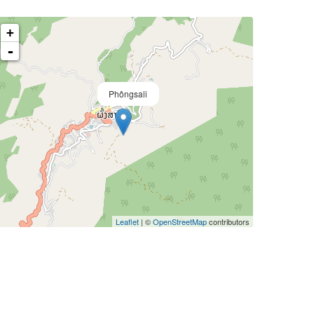
+
-
Phôngsali
Leaflet
| ©
OpenStreetMap
contributors