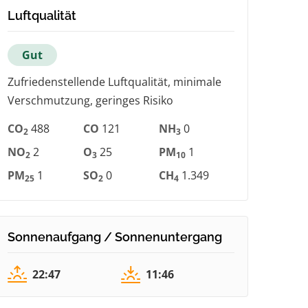
Luftqualität
Gut
Zufriedenstellende Luftqualität, minimale
Verschmutzung, geringes Risiko
CO
488
CO
121
NH
0
2
3
NO
2
O
25
PM
1
2
3
10
PM
1
SO
0
CH
1.349
25
2
4
Sonnenaufgang / Sonnenuntergang
22:47
11:46