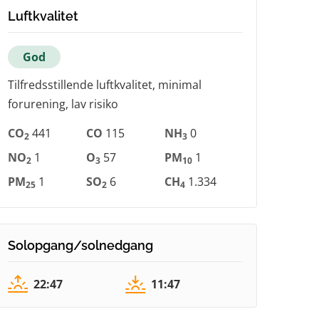
Luftkvalitet
God
Tilfredsstillende luftkvalitet, minimal
forurening, lav risiko
CO
441
CO
115
NH
0
2
3
NO
1
O
57
PM
1
2
3
10
PM
1
SO
6
CH
1.334
25
2
4
Solopgang/solnedgang
22:47
11:47