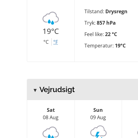
Tilstand:
Drysregn
Tryk:
857 hPa
19°C
Feel like:
22 °C
°C
°F
Temperatur:
19°C
Vejrudsigt
Sat
Sun
08 Aug
09 Aug