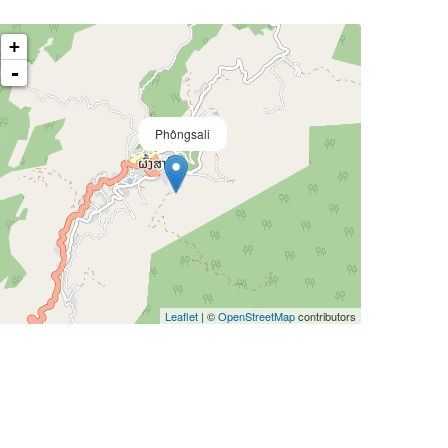
+
-
Phôngsali
Leaflet
| ©
OpenStreetMap
contributors