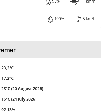
98%
11 km/h
jr
100%
5 km/h
tremer
23,2°C
17,3°C
28°C (20 August 2026)
16°C (24 July 2026)
92,13%