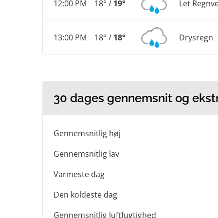
12:00 PM
18° /
19°
Let Regnve
13:00 PM
18° /
18°
Drysregn
30 dages gennemsnit og eks
Gennemsnitlig høj
Gennemsnitlig lav
Varmeste dag
Den koldeste dag
Gennemsnitlig luftfugtighed