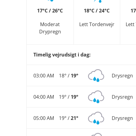
17°C / 26°C
18°C / 24°C
17
Moderat
Lett Tordenvejr
Lett
Drypregn
Timelig vejrudsigt i dag:
03:00 AM
18° /
19°
Drysregn
04:00 AM
19° /
19°
Drysregn
05:00 AM
19° /
21°
Drysregn