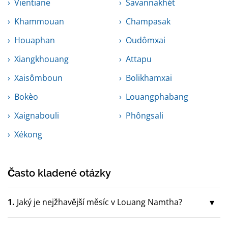
Vientiane
Savannakhét
Khammouan
Champasak
Houaphan
Oudômxai
Xiangkhouang
Attapu
Xaisômboun
Bolikhamxai
Bokèo
Louangphabang
Xaignabouli
Phôngsali
Xékong
Často kladené otázky
1.
Jaký je nejžhavější měsíc v Louang Namtha?