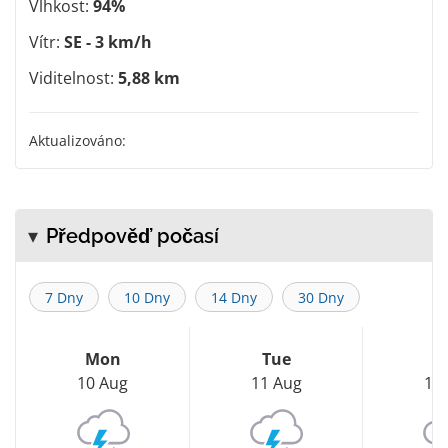
Vlhkost:
94%
Vítr:
SE - 3 km/h
Viditelnost:
5,88 km
Aktualizováno:
Předpověď počasí
7 Dny
10 Dny
14 Dny
30 Dny
Mon
Tue
W
10 Aug
11 Aug
12