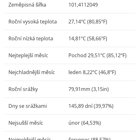
Zeměpisná šířka
101,4112049
Roční vysoká teplota
27,14ºC (80,85ºF)
Roční nízká teplota
14,81ºC (58,66ºF)
Nejteplejší měsíc
Pochod 29,51ºC (85,12ºF)
Nejchladnější měsíc
leden 8,22ºC (46,8ºF)
Roční srážky
79,91mm (3,15in)
Dny se srážkami
145,89 dní (39,97%)
Nejsušší měsíc
únor (64,53%)
Nejmokřejší měsíc
červenec (88,57%)