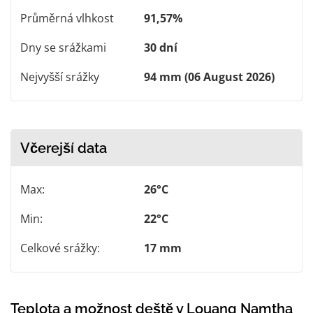
Průměrná vlhkost
91,57%
Dny se srážkami
30 dní
Nejvyšší srážky
94 mm (06 August 2026)
Včerejší data
Max:
26°C
Min:
22°C
Celkové srážky:
17 mm
Teplota a možnost deště v Louang Namtha