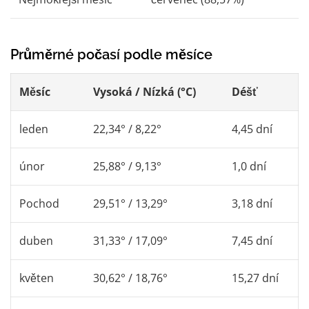
Průměrné počasí podle měsíce
Měsíc
Vysoká / Nízká (°C)
Déšť
leden
22,34° / 8,22°
4,45 dní
únor
25,88° / 9,13°
1,0 dní
Pochod
29,51° / 13,29°
3,18 dní
duben
31,33° / 17,09°
7,45 dní
květen
30,62° / 18,76°
15,27 dní