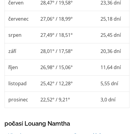
červen
28,47° / 19,58°
23,36 dní
červenec
27,06° / 18,99°
25,18 dní
srpen
27,49° / 18,51°
25,45 dní
září
28,01° / 17,58°
20,36 dní
říjen
26,98° / 15,06°
11,64 dní
listopad
25,42° / 12,28°
5,55 dní
prosinec
22,52° / 9,21°
3,0 dní
počasí Louang Namtha