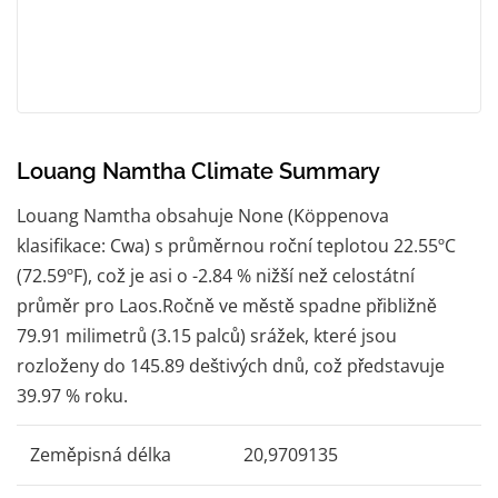
Louang Namtha Climate Summary
Louang Namtha obsahuje None (Köppenova
klasifikace: Cwa) s průměrnou roční teplotou 22.55ºC
(72.59ºF), což je asi o -2.84 % nižší než celostátní
průměr pro Laos.Ročně ve městě spadne přibližně
79.91 milimetrů (3.15 palců) srážek, které jsou
rozloženy do 145.89 deštivých dnů, což představuje
39.97 % roku.
Zeměpisná délka
20,9709135