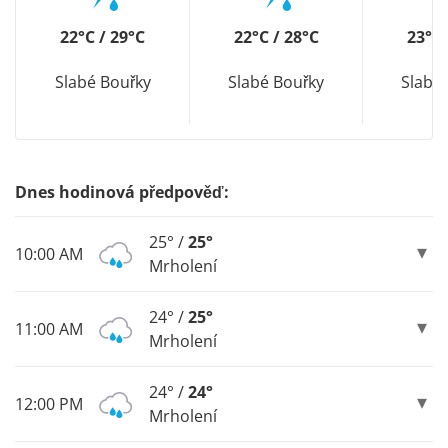
22°C / 29°C
22°C / 28°C
23°C 
Slabé Bouřky
Slabé Bouřky
Slabé
Dnes hodinová předpověď:
25° /
25°
10:00 AM
Mrholení
24° /
25°
11:00 AM
Mrholení
24° /
24°
12:00 PM
Mrholení